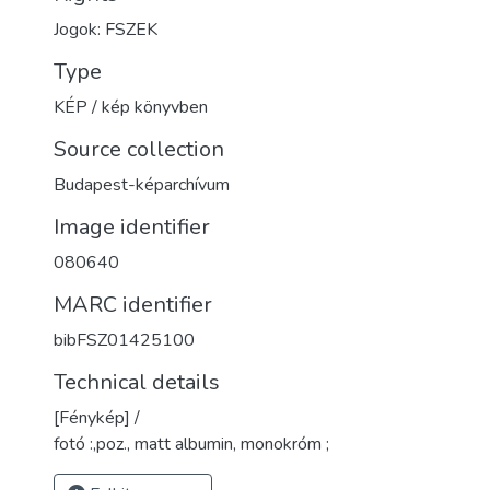
Jogok: FSZEK
Type
KÉP / kép könyvben
Source collection
Budapest-képarchívum
Image identifier
080640
MARC identifier
bibFSZ01425100
Technical details
[Fénykép] /
fotó :,poz., matt albumin, monokróm ;