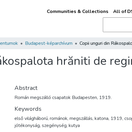
Communities & Collections
All of 
mentumok
Budapest-képarchívum
ákospalota hrăniti de reg
Abstract
Román megszálló csapatok Budapesten, 1919.
Keywords
első világháború
,
románok
,
megszállás
,
katona
,
1919
,
cso
jótékonyság
,
szegénység
,
kutya