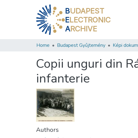
B
UDAPEST
E
LECTRONIC
A
RCHIVE
Home
Budapest Gyűjtemény
Képi doku
Copii unguri din R
infanterie
Authors