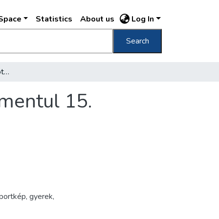
DSpace
Statistics
About us
Log In
Search
Copii unguri din Rákospalota hrăniti de regimentul 15. infanterie
imentul 15.
portkép
,
gyerek
,