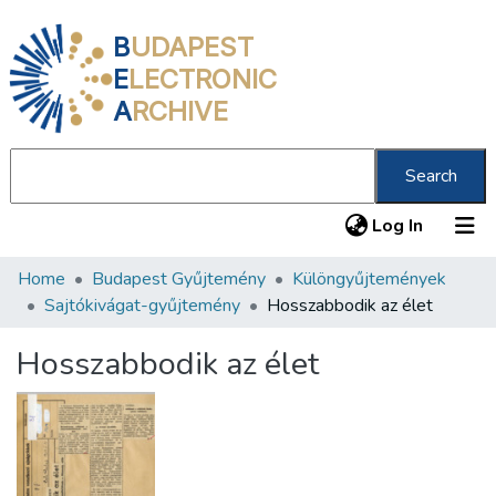
B
UDAPEST
E
LECTRONIC
A
RCHIVE
Search
(current
Log In
Home
Budapest Gyűjtemény
Különgyűjtemények
Communities & Collections
Sajtókivágat-gyűjtemény
Hosszabbodik az élet
All of DSpace
Hosszabbodik az élet
Statistics
About us