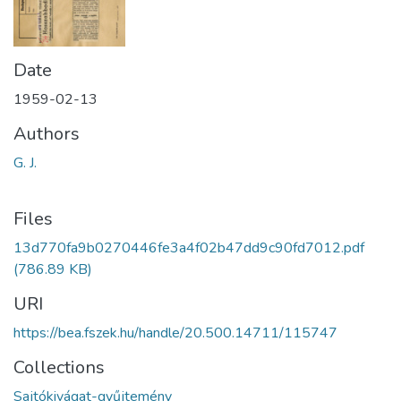
Date
1959-02-13
Authors
G. J.
Files
13d770fa9b0270446fe3a4f02b47dd9c90fd7012.pdf
(786.89 KB)
URI
https://bea.fszek.hu/handle/20.500.14711/115747
Collections
Sajtókivágat-gyűjtemény