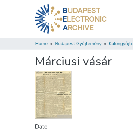
B
UDAPEST
E
LECTRONIC
A
RCHIVE
Home
Budapest Gyűjtemény
Különgyűjt
Márciusi vásár
Date