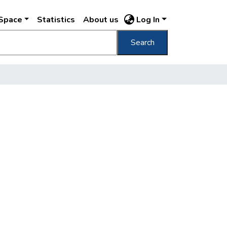
DSpace
Statistics
About us
Log In
Search