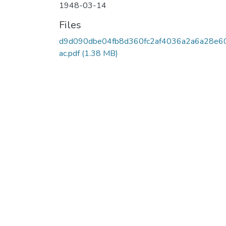
1948-03-14
Files
d9d090dbe04fb8d360fc2af4036a2a6a28e6
ac.pdf
(1.38 MB)