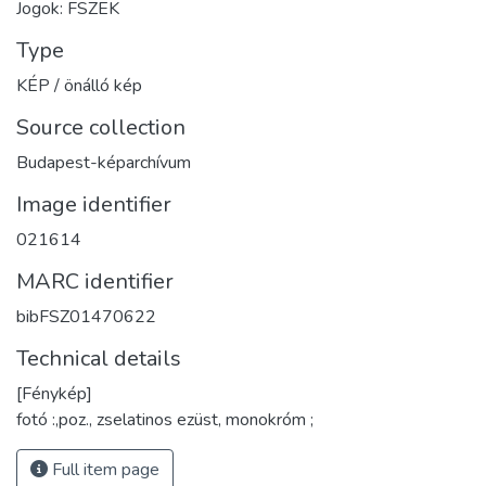
Jogok: FSZEK
Type
KÉP / önálló kép
Source collection
Budapest-képarchívum
Image identifier
021614
MARC identifier
bibFSZ01470622
Technical details
[Fénykép]
fotó :,poz., zselatinos ezüst, monokróm ;
Full item page