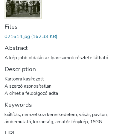
Files
021614.jpg
(162.39 KB)
Abstract
A kép jobb oldalán az Iparcsarnok részlete látható.
Description
Kartonra kasírozott
A szerző azonosítatlan
A címet a feldolgozó adta
Keywords
kiállítás
,
nemzetközi kereskedelem
,
vásár
,
pavilon
,
árubemutató
,
közönség
,
amatőr fénykép
,
1938
URI