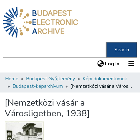
B
UDAPEST
E
LECTRONIC
A
RCHIVE
Search
(current
Log In
Home
Budapest Gyűjtemény
Képi dokumentumok
Communities & Collections
Budapest-képarchívum
[Nemzetközi vásár a Városligetben, 1938]
All of DSpace
[Nemzetközi vásár a
Statistics
Városligetben, 1938]
About us