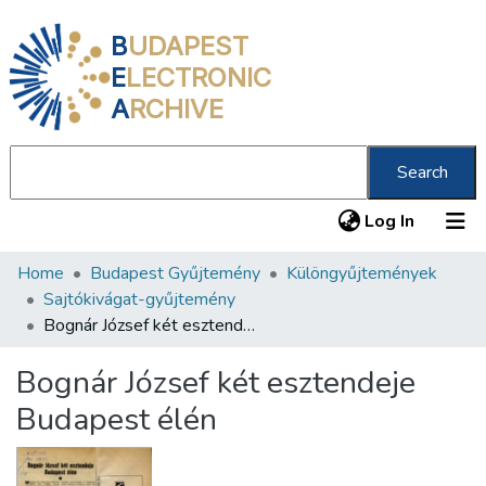
B
UDAPEST
E
LECTRONIC
A
RCHIVE
Search
(current
Log In
Home
Budapest Gyűjtemény
Különgyűjtemények
Communities & Collections
Sajtókivágat-gyűjtemény
All of DSpace
Bognár József két esztendeje Budapest élén
Statistics
Bognár József két esztendeje
About us
Budapest élén