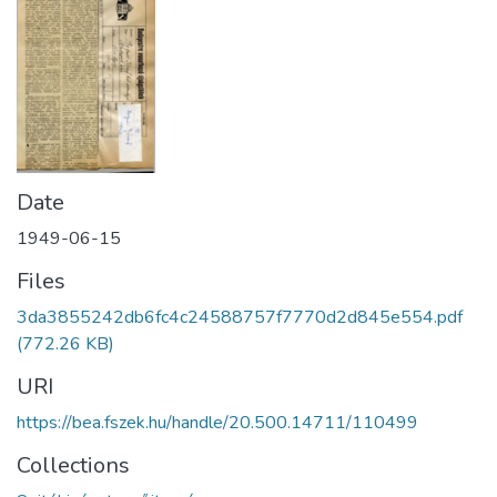
Date
1949-06-15
Files
3da3855242db6fc4c24588757f7770d2d845e554.pdf
(772.26 KB)
URI
https://bea.fszek.hu/handle/20.500.14711/110499
Collections