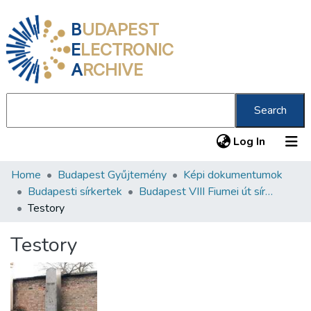
B
UDAPEST
E
LECTRONIC
A
RCHIVE
Search
(current
Log In
Home
Budapest Gyűjtemény
Képi dokumentumok
Communities & Collections
Budapesti sírkertek
Budapest VIII Fiumei út sírkert 3. rész
All of DSpace
Testory
Statistics
Testory
About us