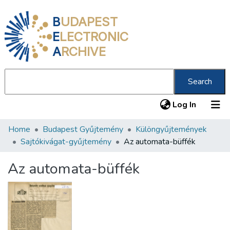
B
UDAPEST
E
LECTRONIC
A
RCHIVE
Search
(current
Log In
Home
Budapest Gyűjtemény
Különgyűjtemények
Communities & Collections
Sajtókivágat-gyűjtemény
Az automata-büffék
All of DSpace
Az automata-büffék
Statistics
About us