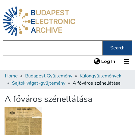
B
UDAPEST
E
LECTRONIC
A
RCHIVE
Search
(current
Log In
Home
Budapest Gyűjtemény
Különgyűjtemények
Communities & Collections
Sajtókivágat-gyűjtemény
A főváros szénellátása
All of DSpace
A főváros szénellátása
Statistics
About us