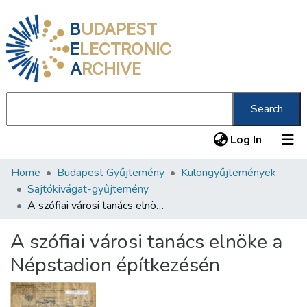
B
UDAPEST
E
LECTRONIC
A
RCHIVE
Search
(current
Log In
Home
Budapest Gyűjtemény
Különgyűjtemények
Communities & Collections
Sajtókivágat-gyűjtemény
All of DSpace
A szófiai városi tanács elnöke a Népstadion építkezésén
Statistics
A szófiai városi tanács elnöke a
About us
Népstadion építkezésén