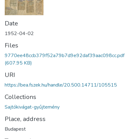
Date
1952-04-02
Files
9770ee48ccb379f52a79b7d9e92daf39aac098cc.pdf
(607.95 KB)
URI
https://bea.fszek.hu/handle/20.500.14711/105515
Collections
Sajtókivágat-gyűjtemény
Place, address
Budapest