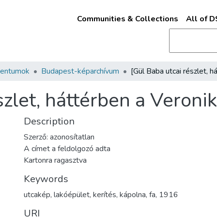
Communities & Collections
All of 
mentumok
Budapest-képarchívum
szlet, háttérben a Veroni
Description
Szerző: azonosítatlan
A címet a feldolgozó adta
Kartonra ragasztva
Keywords
utcakép
,
lakóépület
,
kerítés
,
kápolna
,
fa
,
1916
URI