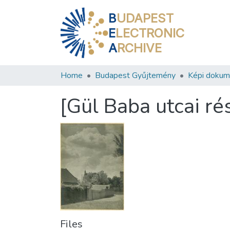
B
UDAPEST
E
LECTRONIC
A
RCHIVE
Home
Budapest Gyűjtemény
Képi doku
[Gül Baba utcai ré
Files