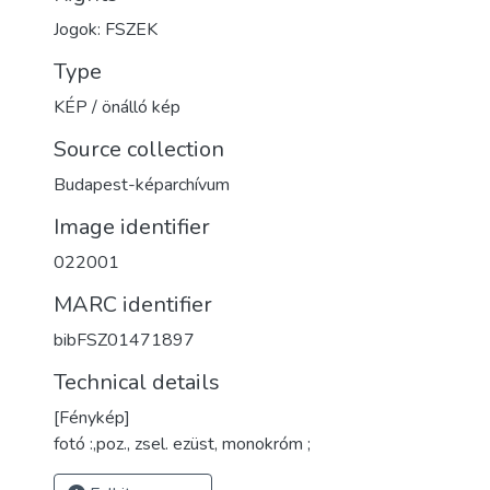
Jogok: FSZEK
Type
KÉP / önálló kép
Source collection
Budapest-képarchívum
Image identifier
022001
MARC identifier
bibFSZ01471897
Technical details
[Fénykép]
fotó :,poz., zsel. ezüst, monokróm ;