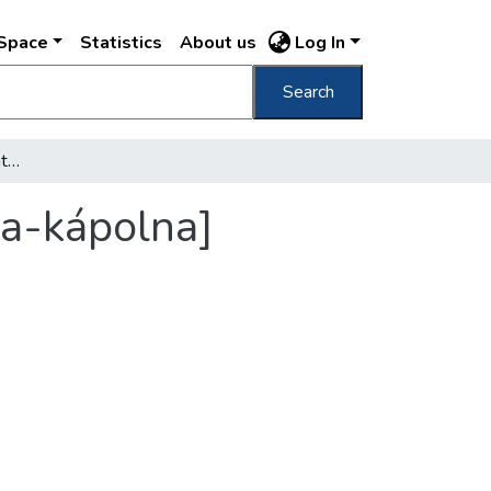
DSpace
Statistics
About us
Log In
Search
[Gül Baba utcai részlet, háttérben a Veronika-kápolna]
ka-kápolna]