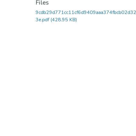
Files
9cdb29d771cc11cf6d9409aaa374fbcb02d3
3e.pdf
(428.95 KB)