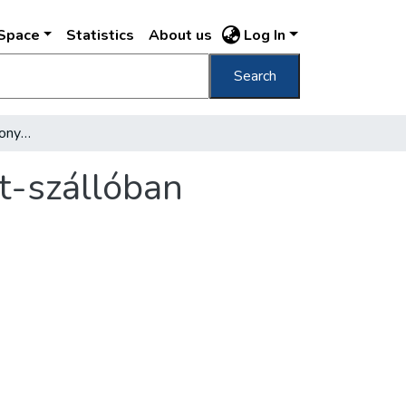
DSpace
Statistics
About us
Log In
Search
A "Honszeretet" karácsonyi vására a Gellért-szállóban
t-szállóban