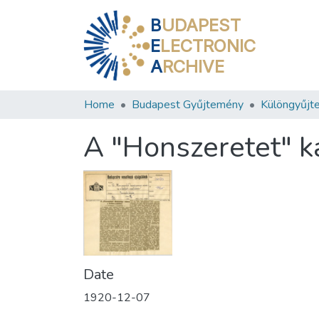
B
UDAPEST
E
LECTRONIC
A
RCHIVE
Home
Budapest Gyűjtemény
Különgyűjt
A "Honszeretet" k
Date
1920-12-07