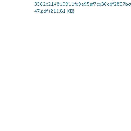
3362c214810911fe9e95af7cb36edf2857bc
47.pdf
(211.81 KB)