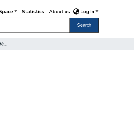
DSpace
Statistics
About us
Log In
Search
Mikszáth-szoba az Akadémiában