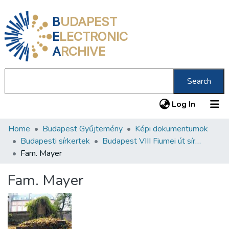
B
UDAPEST
E
LECTRONIC
A
RCHIVE
Search
(current
Log In
Home
Budapest Gyűjtemény
Képi dokumentumok
Communities & Collections
Budapesti sírkertek
Budapest VIII Fiumei út sírkert 3. rész
All of DSpace
Fam. Mayer
Statistics
Fam. Mayer
About us