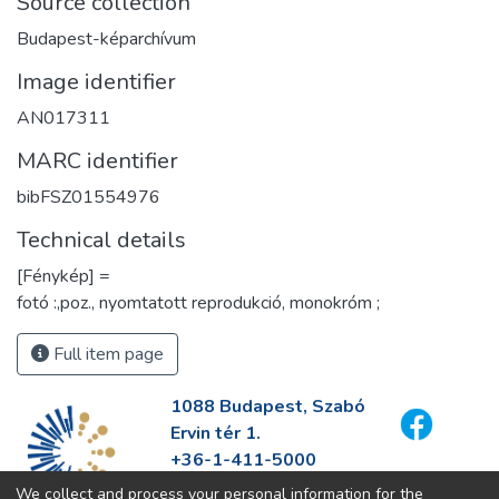
Source collection
Budapest-képarchívum
Image identifier
AN017311
MARC identifier
bibFSZ01554976
Technical details
[Fénykép] =
fotó :,poz., nyomtatott reprodukció, monokróm ;
Full item page
1088 Budapest, Szabó
Ervin tér 1.
+36-1-411-5000
info@fszek.hu
We collect and process your personal information for the