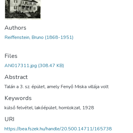
Authors
Reiffenstein, Bruno (1868-1951)
Files
AN017311.jpg
(308.47 KB)
Abstract
Talán a 3. sz. épület, amely Fenyő Miska villája volt
Keywords
külső felvétel
,
lakóépület
,
homlokzat
,
1928
URI
https://bea.fszek.hu/handle/20.500.14711/165738