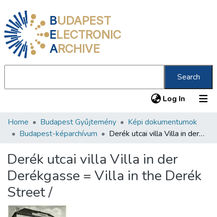
B
UDAPEST
E
LECTRONIC
A
RCHIVE
Search
(current
Log In
Home
Budapest Gyűjtemény
Képi dokumentumok
Communities & Collections
Budapest-képarchívum
Derék utcai villa Villa in der Derékgasse = Villa in the Derék Street /
All of DSpace
Derék utcai villa Villa in der
Statistics
Derékgasse = Villa in the Derék
About us
Street /