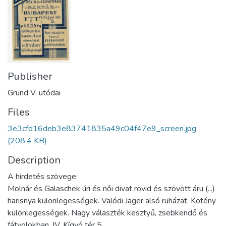
Publisher
Grund V. utódai
Files
3e3cfd16deb3e83741835a49c04f47e9_screen.jpg
(208.4 KB)
Description
A hirdetés szövege:
Molnár és Galaschek úri és női divat rövid és szövött áru (...)
harisnya különlegességek. Valódi Jager alsó ruházat. Kötény
különlegességek. Nagy választék kesztyű, zsebkendő és
fátyolokban. IV. Kígyó tér 5.