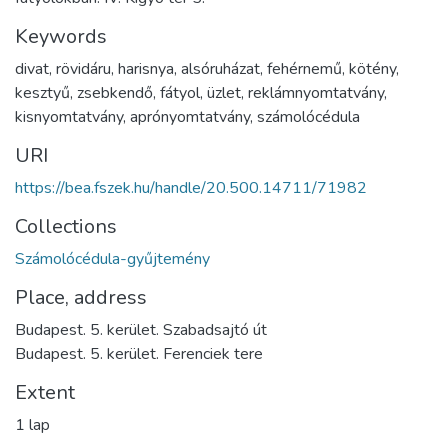
Keywords
divat
,
rövidáru
,
harisnya
,
alsóruházat
,
fehérnemű
,
kötény
,
kesztyű
,
zsebkendő
,
fátyol
,
üzlet
,
reklámnyomtatvány
,
kisnyomtatvány
,
aprónyomtatvány
,
számolócédula
URI
https://bea.fszek.hu/handle/20.500.14711/71982
Collections
Számolócédula-gyűjtemény
Place, address
Budapest. 5. kerület. Szabadsajtó út
Budapest. 5. kerület. Ferenciek tere
Extent
1 lap