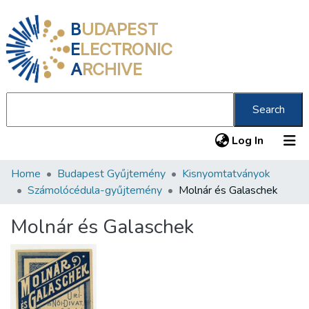
B
UDAPEST
E
LECTRONIC
A
RCHIVE
Search
(current
Log In
Home
Budapest Gyűjtemény
Kisnyomtatványok
Communities & Collections
Számolócédula-gyűjtemény
Molnár és Galaschek
All of DSpace
Molnár és Galaschek
Statistics
About us