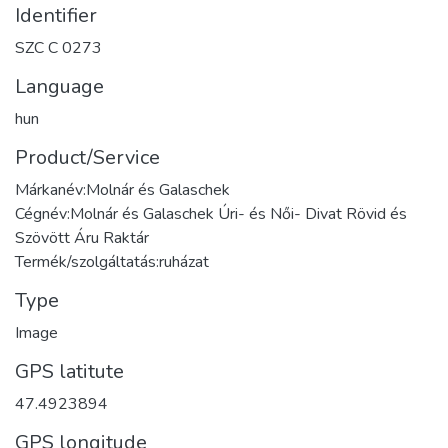
Identifier
SZC C 0273
Language
hun
Product/Service
Márkanév:Molnár és Galaschek
Cégnév:Molnár és Galaschek Úri- és Női- Divat Rövid és
Szövött Áru Raktár
Termék/szolgáltatás:ruházat
Type
Image
GPS latitute
47.4923894
GPS longitude