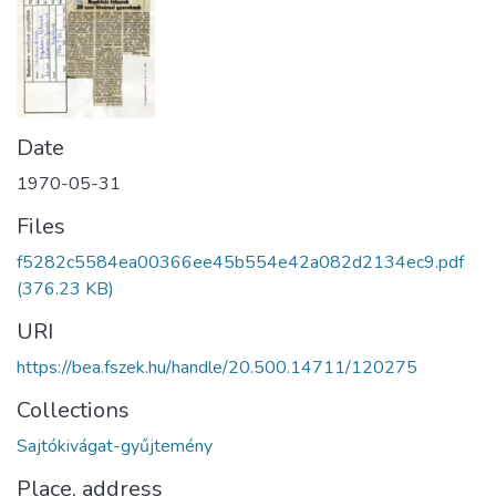
Date
1970-05-31
Files
f5282c5584ea00366ee45b554e42a082d2134ec9.pdf
(376.23 KB)
URI
https://bea.fszek.hu/handle/20.500.14711/120275
Collections
Sajtókivágat-gyűjtemény
Place, address