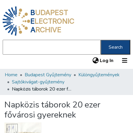
B
UDAPEST
E
LECTRONIC
A
RCHIVE
Search
(current
Log In
Home
Budapest Gyűjtemény
Különgyűjtemények
Communities & Collections
Sajtókivágat-gyűjtemény
All of DSpace
Napközis táborok 20 ezer fővárosi gyereknek
Statistics
Napközis táborok 20 ezer
About us
fővárosi gyereknek