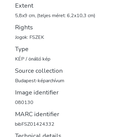
Extent
5,8x9 cm, (teljes méret: 6,2x10,3 cm)
Rights
Jogok: FSZEK
Type
KÉP / önálló kép
Source collection
Budapest-képarchívum
Image identifier
080130
MARC identifier
bibFSZ01424332
Technical details