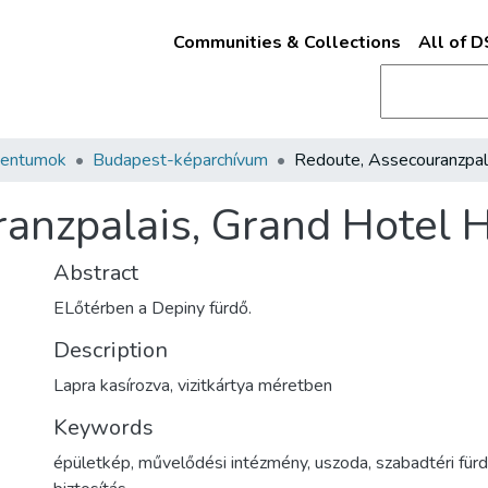
Communities & Collections
All of 
mentumok
Budapest-képarchívum
anzpalais, Grand Hotel 
Abstract
ELőtérben a Depiny fürdő.
Description
Lapra kasírozva, vizitkártya méretben
Keywords
épületkép
,
művelődési intézmény
,
uszoda
,
szabadtéri für