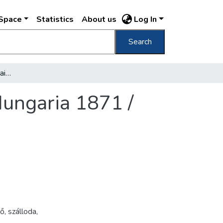
DSpace
Statistics
About us
Log In
Search
Redoute, Assecouranzpalais, Grand Hotel Hungaria 1871 /
Hungaria 1871 /
dő
,
szálloda
,