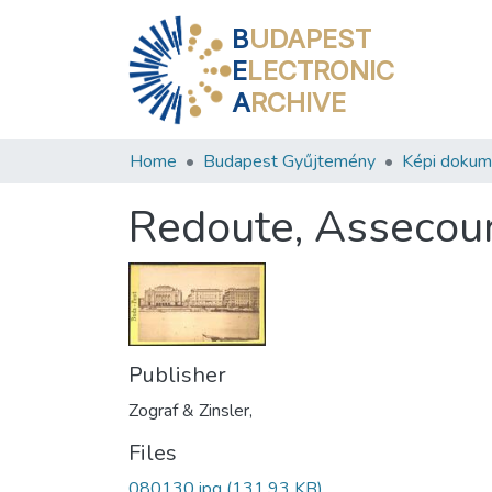
B
UDAPEST
E
LECTRONIC
A
RCHIVE
Home
Budapest Gyűjtemény
Képi doku
Redoute, Assecour
Publisher
Zograf & Zinsler,
Files
080130.jpg
(131.93 KB)