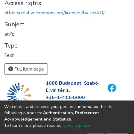
Access rights
https://creativecommons.org/licenses/by-nc/4.0/
Subject
árvíz
Type
Text
Full item page
1088 Budapest, Szabó
Ervin tér 1.
+36-1-411-5000
info@fszek.hu
We collect and process your personal information for the
https://fszek.hu
following purposes:
Authentication, Preferences,
Acknowledgement and Statistics
.
To learn more, please read our
privacy policy
.