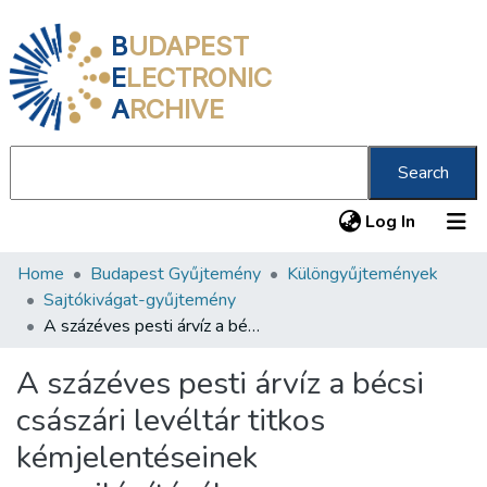
B
UDAPEST
E
LECTRONIC
A
RCHIVE
Search
(current
Log In
Home
Budapest Gyűjtemény
Különgyűjtemények
Communities & Collections
Sajtókivágat-gyűjtemény
All of DSpace
A százéves pesti árvíz a bécsi császári levéltár titkos kémjelentéseinek megvilágításában
Statistics
A százéves pesti árvíz a bécsi
About us
császári levéltár titkos
kémjelentéseinek