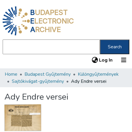
B
UDAPEST
E
LECTRONIC
A
RCHIVE
Search
(current
Log In
Home
Budapest Gyűjtemény
Különgyűjtemények
Communities & Collections
Sajtókivágat-gyűjtemény
Ady Endre versei
All of DSpace
Ady Endre versei
Statistics
About us