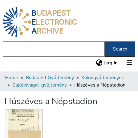
B
UDAPEST
E
LECTRONIC
A
RCHIVE
Search
(current
Log In
Home
Budapest Gyűjtemény
Különgyűjtemények
Communities & Collections
Sajtókivágat-gyűjtemény
Húszéves a Népstadion
All of DSpace
Húszéves a Népstadion
Statistics
About us