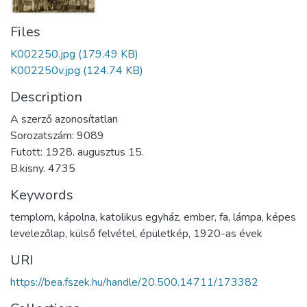
Files
K002250.jpg
(179.49 KB)
K002250v.jpg
(124.74 KB)
Description
A szerző azonosítatlan
Sorozatszám: 9089
Futott: 1928. augusztus 15.
B.kisny. 4735
Keywords
templom
,
kápolna
,
katolikus egyház
,
ember
,
fa
,
lámpa
,
képes
levelezőlap
,
külső felvétel
,
épületkép
,
1920-as évek
URI
https://bea.fszek.hu/handle/20.500.14711/173382