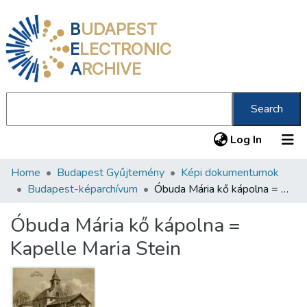
B
UDAPEST
E
LECTRONIC
A
RCHIVE
Search
(current
Log In
Home
Budapest Gyűjtemény
Képi dokumentumok
Communities & Collections
Budapest-képarchívum
Óbuda Mária kő kápolna = Kapelle Maria Stein
All of DSpace
Óbuda Mária kő kápolna =
Statistics
Kapelle Maria Stein
About us