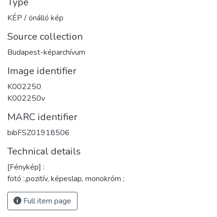
Type
KÉP / önálló kép
Source collection
Budapest-képarchívum
Image identifier
K002250
K002250v
MARC identifier
bibFSZ01918506
Technical details
[Fénykép] :
fotó :,pozitív, képeslap, monokróm ;
Full item page