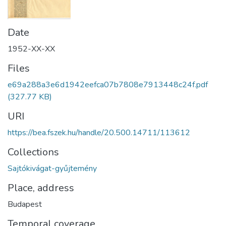
Date
1952-XX-XX
Files
e69a288a3e6d1942eefca07b7808e7913448c24f.pdf
(327.77 KB)
URI
https://bea.fszek.hu/handle/20.500.14711/113612
Collections
Sajtókivágat-gyűjtemény
Place, address
Budapest
Temporal coverage