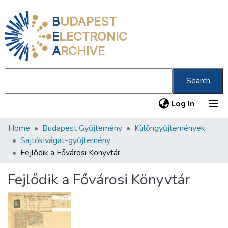
B
UDAPEST
E
LECTRONIC
A
RCHIVE
Search
(current
Log In
Home
Budapest Gyűjtemény
Különgyűjtemények
Communities & Collections
Sajtókivágat-gyűjtemény
All of DSpace
Fejlődik a Fővárosi Könyvtár
Statistics
Fejlődik a Fővárosi Könyvtár
About us