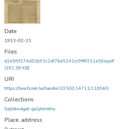
Date
1913-02-21
Files
d2e5fcf274d52b93c2df76e5241cc9ff6931e56d.pdf
(391.38 KB)
URI
https://bea.fszek.hu/handle/20.500.14711/118560
Collections
Sajtókivágat-gyűjtemény
Place, address