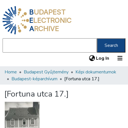
B
UDAPEST
E
LECTRONIC
A
RCHIVE
Search
(current
Log In
Home
Budapest Gyűjtemény
Képi dokumentumok
Communities & Collections
Budapest-képarchívum
[Fortuna utca 17.]
All of DSpace
[Fortuna utca 17.]
Statistics
About us