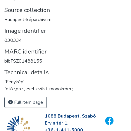
Source collection
Budapest-képarchívum
Image identifier
030334
MARC identifier
bibFSZ01488155
Technical details
[Fénykép]
fotó :,poz., zsel. ezüst, monokróm ;
Full item page
1088 Budapest, Szabó
Ervin tér 1.
+36-1-411-5000