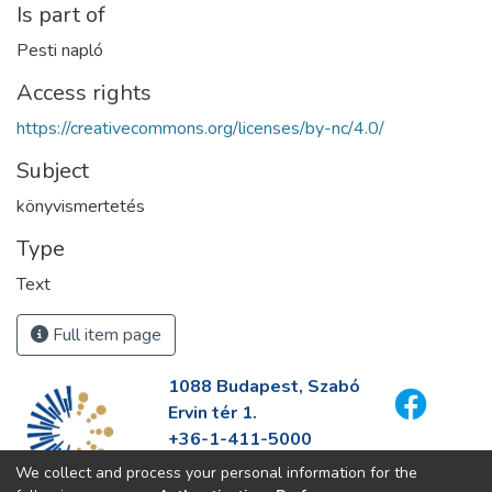
Is part of
Pesti napló
Access rights
https://creativecommons.org/licenses/by-nc/4.0/
Subject
könyvismertetés
Type
Text
Full item page
1088 Budapest, Szabó
Ervin tér 1.
+36-1-411-5000
info@fszek.hu
We collect and process your personal information for the