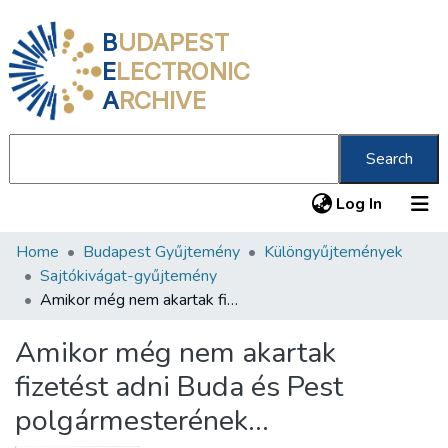
B
UDAPEST
E
LECTRONIC
A
RCHIVE
Search
(current
Log In
Home
Budapest Gyűjtemény
Különgyűjtemények
Communities & Collections
Sajtókivágat-gyűjtemény
All of DSpace
Amikor még nem akartak fizetést adni Buda és Pest polgármesterének...
Statistics
Amikor még nem akartak
About us
fizetést adni Buda és Pest
polgármesterének...