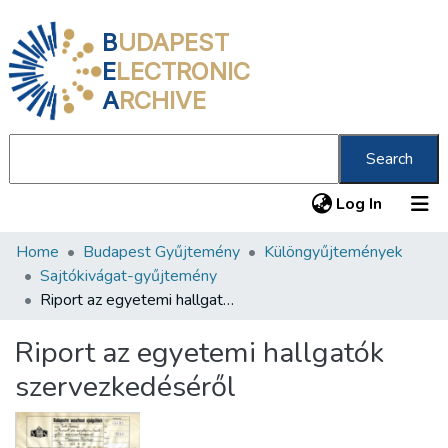
B
UDAPEST
E
LECTRONIC
A
RCHIVE
Search
(current
Log In
Home
Budapest Gyűjtemény
Különgyűjtemények
Communities & Collections
Sajtókivágat-gyűjtemény
All of DSpace
Riport az egyetemi hallgatók szervezkedéséről
Statistics
Riport az egyetemi hallgatók
About us
szervezkedéséről