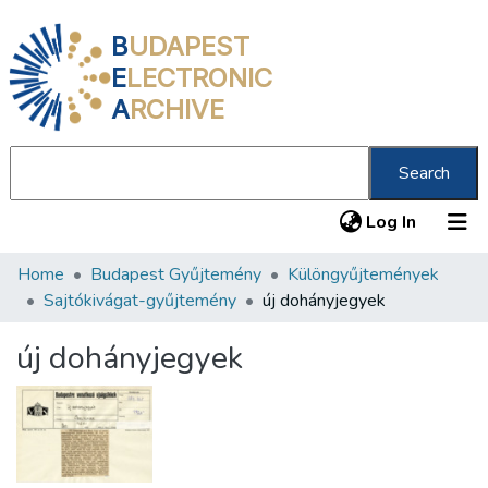
B
UDAPEST
E
LECTRONIC
A
RCHIVE
Search
(current
Log In
Home
Budapest Gyűjtemény
Különgyűjtemények
Communities & Collections
Sajtókivágat-gyűjtemény
új dohányjegyek
All of DSpace
új dohányjegyek
Statistics
About us