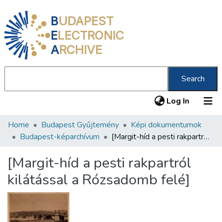
B
UDAPEST
E
LECTRONIC
A
RCHIVE
Search
(current
Log In
Home
Budapest Gyűjtemény
Képi dokumentumok
Communities & Collections
Budapest-képarchívum
[Margit-híd a pesti rakpartról kilátással a Rózsadomb felé]
All of DSpace
[Margit-híd a pesti rakpartról
Statistics
kilátással a Rózsadomb felé]
About us