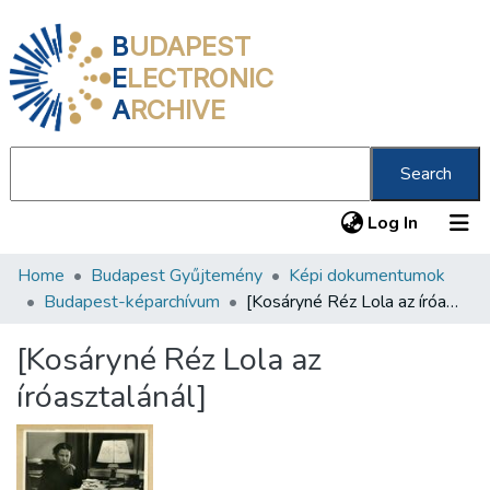
B
UDAPEST
E
LECTRONIC
A
RCHIVE
Search
(current
Log In
Home
Budapest Gyűjtemény
Képi dokumentumok
Communities & Collections
Budapest-képarchívum
[Kosáryné Réz Lola az íróasztalánál]
All of DSpace
[Kosáryné Réz Lola az
Statistics
íróasztalánál]
About us