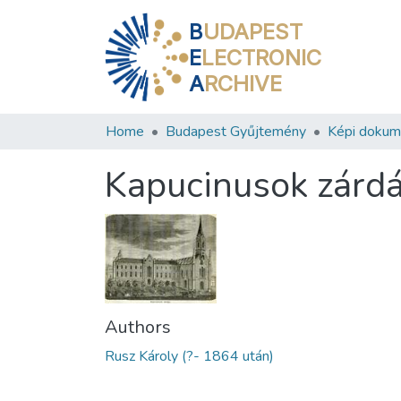
B
UDAPEST
E
LECTRONIC
A
RCHIVE
Home
Budapest Gyűjtemény
Képi doku
Kapucinusok zárdá
Authors
Rusz Károly (?- 1864 után)