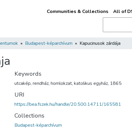
Communities & Collections
All of 
mentumok
Budapest-képarchívum
Kapucinusok zárdája
ja
Keywords
utcakép
,
rendház
,
homlokzat
,
katolikus egyház
,
1865
URI
https://bea.fszek.hu/handle/20.500.14711/165581
Collections
Budapest-képarchívum