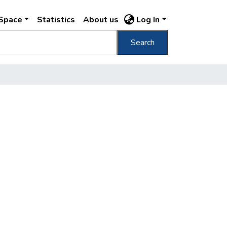
DSpace
Statistics
About us
Log In
Search