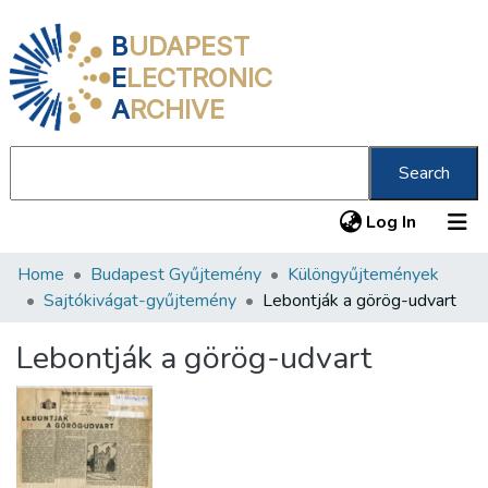
B
UDAPEST
E
LECTRONIC
A
RCHIVE
Search
(current
Log In
Home
Budapest Gyűjtemény
Különgyűjtemények
Communities & Collections
Sajtókivágat-gyűjtemény
Lebontják a görög-udvart
All of DSpace
Lebontják a görög-udvart
Statistics
About us