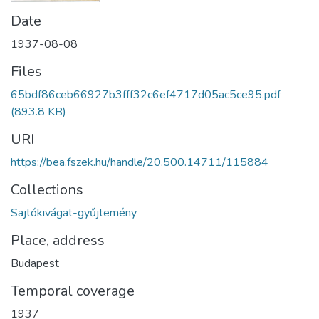
Date
1937-08-08
Files
65bdf86ceb66927b3fff32c6ef4717d05ac5ce95.pdf
(893.8 KB)
URI
https://bea.fszek.hu/handle/20.500.14711/115884
Collections
Sajtókivágat-gyűjtemény
Place, address
Budapest
Temporal coverage
1937