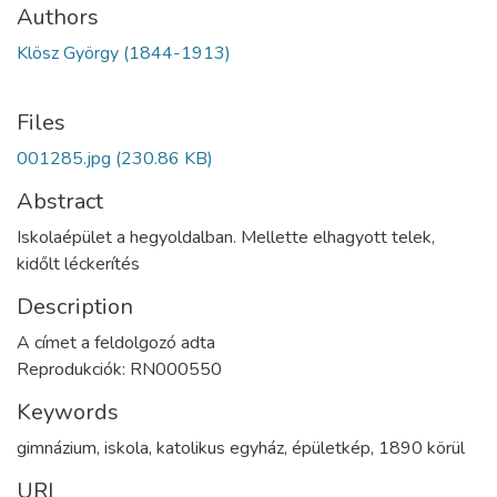
Authors
Klösz György (1844-1913)
Files
001285.jpg
(230.86 KB)
Abstract
Iskolaépület a hegyoldalban. Mellette elhagyott telek,
kidőlt léckerítés
Description
A címet a feldolgozó adta
Reprodukciók: RN000550
Keywords
gimnázium
,
iskola
,
katolikus egyház
,
épületkép
,
1890 körül
URI