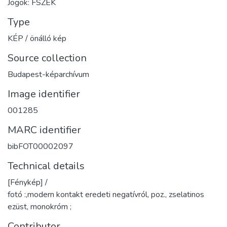
Jogok: FSZEK
Type
KÉP / önálló kép
Source collection
Budapest-képarchívum
Image identifier
001285
MARC identifier
bibFOT00002097
Technical details
[Fénykép] /
fotó :,modern kontakt eredeti negatívról, poz., zselatinos
ezüst, monokróm ;
Contributor