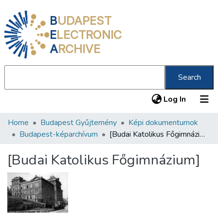
B
UDAPEST
E
LECTRONIC
A
RCHIVE
Search
(current
Log In
Home
Budapest Gyűjtemény
Képi dokumentumok
Communities & Collections
Budapest-képarchívum
[Budai Katolikus Főgimnázium]
All of DSpace
[Budai Katolikus Főgimnázium]
Statistics
About us