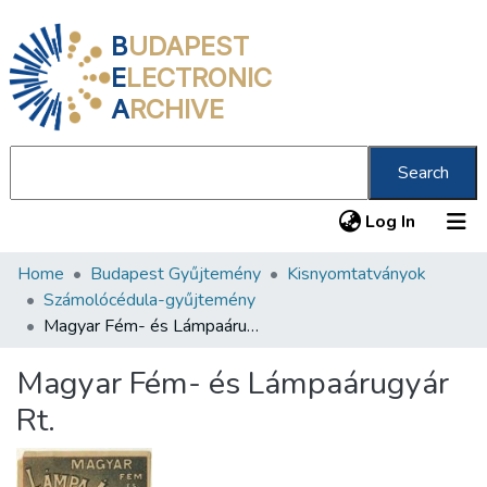
B
UDAPEST
E
LECTRONIC
A
RCHIVE
Search
(current
Log In
Home
Budapest Gyűjtemény
Kisnyomtatványok
Communities & Collections
Számolócédula-gyűjtemény
All of DSpace
Magyar Fém- és Lámpaárugyár Rt.
Statistics
Magyar Fém- és Lámpaárugyár
About us
Rt.