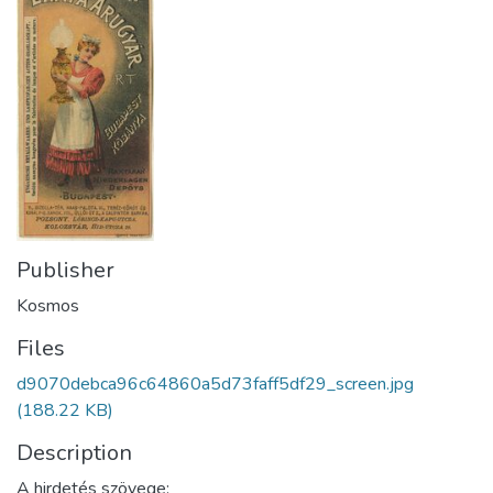
Publisher
Kosmos
Files
d9070debca96c64860a5d73faff5df29_screen.jpg
(188.22 KB)
Description
A hirdetés szövege: