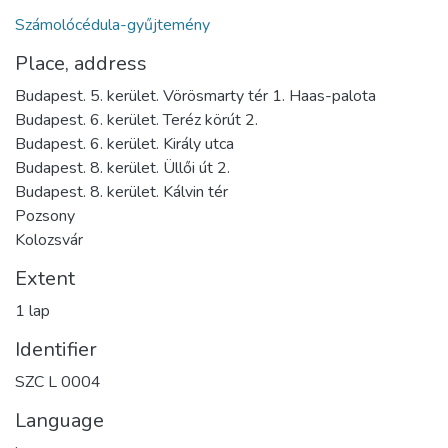
Számolócédula-gyűjtemény
Place, address
Budapest. 5. kerület. Vörösmarty tér 1. Haas-palota
Budapest. 6. kerület. Teréz körút 2.
Budapest. 6. kerület. Király utca
Budapest. 8. kerület. Üllői út 2.
Budapest. 8. kerület. Kálvin tér
Pozsony
Kolozsvár
Extent
1 lap
Identifier
SZC L 0004
Language