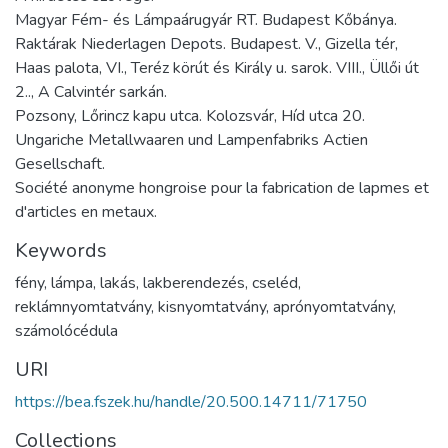
Magyar Fém- és Lámpaárugyár RT. Budapest Kőbánya.
Raktárak Niederlagen Depots. Budapest. V., Gizella tér,
Haas palota, VI., Teréz körút és Király u. sarok. VIII., Üllői út
2.., A Calvintér sarkán.
Pozsony, Lőrincz kapu utca. Kolozsvár, Híd utca 20.
Ungariche Metallwaaren und Lampenfabriks Actien
Gesellschaft.
Société anonyme hongroise pour la fabrication de lapmes et
d'articles en metaux.
Keywords
fény
,
lámpa
,
lakás
,
lakberendezés
,
cseléd
,
reklámnyomtatvány
,
kisnyomtatvány
,
aprónyomtatvány
,
számolócédula
URI
https://bea.fszek.hu/handle/20.500.14711/71750
Collections