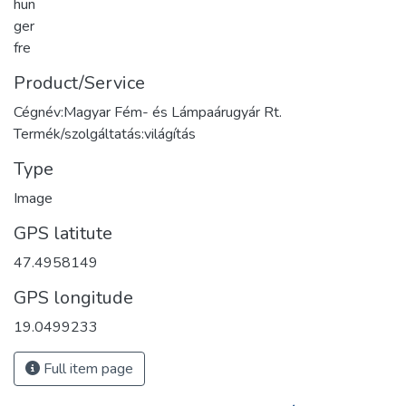
hun
ger
fre
Product/Service
Cégnév:Magyar Fém- és Lámpaárugyár Rt.
Termék/szolgáltatás:világítás
Type
Image
GPS latitute
47.4958149
GPS longitude
19.0499233
Full item page