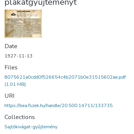
plakátgyűjteményt
Date
1927-11-13
Files
8075621a0cdd0f526654c4b2071b0e31515602ae.pdf
(1.01 MB)
URI
https://bea.fszek.hu/handle/20.500.14711/133735
Collections
Sajtókivágat-gyűjtemény