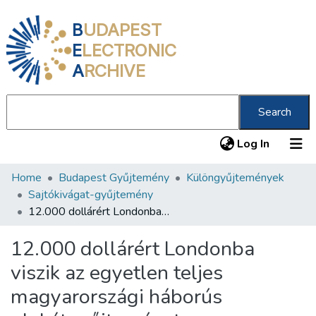
B
UDAPEST
E
LECTRONIC
A
RCHIVE
Search
(current
Log In
Home
Budapest Gyűjtemény
Különgyűjtemények
Communities & Collections
Sajtókivágat-gyűjtemény
All of DSpace
12.000 dollárért Londonba viszik az egyetlen teljes magyarországi háborús plakátgyűjteményt
Statistics
12.000 dollárért Londonba
About us
viszik az egyetlen teljes
magyarországi háborús