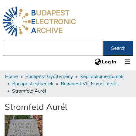
B
UDAPEST
E
LECTRONIC
A
RCHIVE
Search
(current
Log In
Home
Budapest Gyűjtemény
Képi dokumentumok
Communities & Collections
Budapesti sírkertek
Budapest VIII Fiumei út sírkert 4. rész
All of DSpace
Stromfeld Aurél
Statistics
Stromfeld Aurél
About us