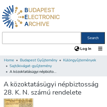
B
UDAPEST
E
LECTRONIC
A
RCHIVE
Search
(current
Log In
Home
Budapest Gyűjtemény
Különgyűjtemények
Communities & Collections
Sajtókivágat-gyűjtemény
All of DSpace
A közoktatásügyi népbiztosság 28. K. N. számú rendelete
Statistics
A közoktatásügyi népbiztosság
About us
28. K. N. számú rendelete