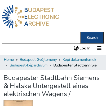
B
UDAPEST
E
LECTRONIC
A
RCHIVE
Search
(current
Log In
Home
Budapest Gyűjtemény
Képi dokumentumok
Communities & Collections
Budapest-képarchívum
Budapester Stadtbahn Siemens & Halske Untergestell eines elektrischen Wagens /
All of DSpace
Budapester Stadtbahn Siemens
Statistics
& Halske Untergestell eines
About us
elektrischen Wagens /