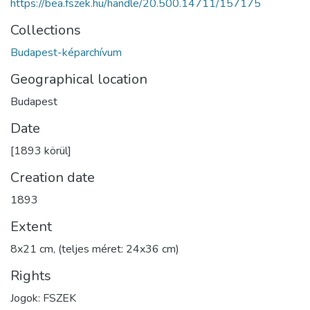
https://bea.fszek.hu/handle/20.500.14711/157175
Collections
Budapest-képarchívum
Geographical location
Budapest
Date
[1893 körül]
Creation date
1893
Extent
8x21 cm, (teljes méret: 24x36 cm)
Rights
Jogok: FSZEK