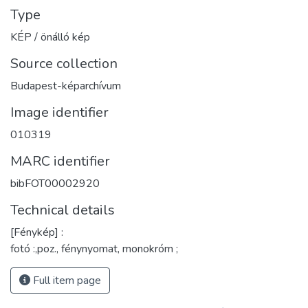
Type
KÉP / önálló kép
Source collection
Budapest-képarchívum
Image identifier
010319
MARC identifier
bibFOT00002920
Technical details
[Fénykép] :
fotó :,poz., fénynyomat, monokróm ;
Full item page