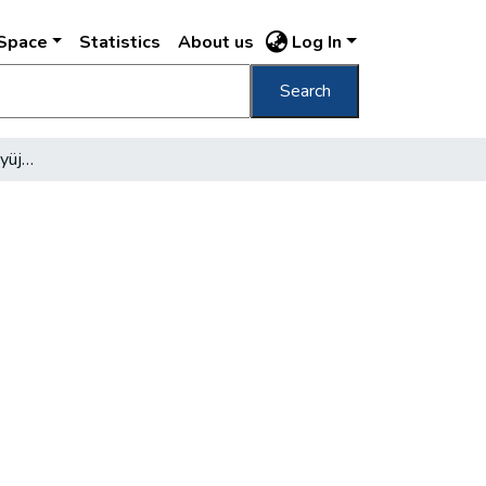
DSpace
Statistics
About us
Log In
Search
A legnagyobb magyar gyüjtő