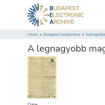
B
UDAPEST
E
LECTRONIC
A
RCHIVE
Home
Budapest Gyűjtemény
Különgyűjt
A legnagyobb mag
Date