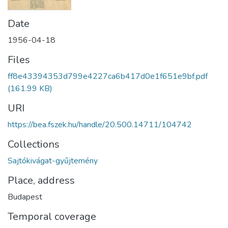
Date
1956-04-18
Files
ff8e43394353d799e4227ca6b417d0e1f651e9bf.pdf
(161.99 KB)
URI
https://bea.fszek.hu/handle/20.500.14711/104742
Collections
Sajtókivágat-gyűjtemény
Place, address
Budapest
Temporal coverage