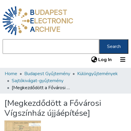
B
UDAPEST
E
LECTRONIC
A
RCHIVE
Search
(current
Log In
Home
Budapest Gyűjtemény
Különgyűjtemények
Communities & Collections
Sajtókivágat-gyűjtemény
All of DSpace
[Megkezdődött a Fővárosi Vígszínház újjáépítése]
Statistics
[Megkezdődött a Fővárosi
About us
Vígszínház újjáépítése]