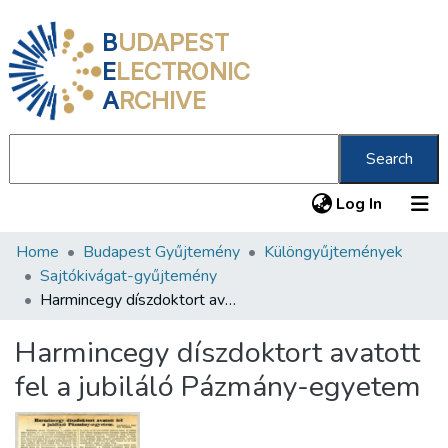
B
UDAPEST
E
LECTRONIC
A
RCHIVE
Search
(current
Log In
Home
Budapest Gyűjtemény
Különgyűjtemények
Communities & Collections
Sajtókivágat-gyűjtemény
All of DSpace
Harmincegy díszdoktort avatott fel a jubiláló Pázmány-egyetem
Statistics
Harmincegy díszdoktort avatott
About us
fel a jubiláló Pázmány-egyetem