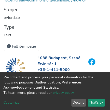
https://creativecommons.org/licenses/by-nc/4.0/
Subject
évforduló
Type
Text
Full item page
1088 Budapest, Szabó
Ervin tér 1.
+36-1-411-5000
info@fszek.hu
We collect and process your personal information for the
https://fszek.hu
following purposes:
Authentication, Preferences,
Acknowledgement and Statistics
.
To learn more, please read our
privacy policy
.
Customize
Decline
That's ok