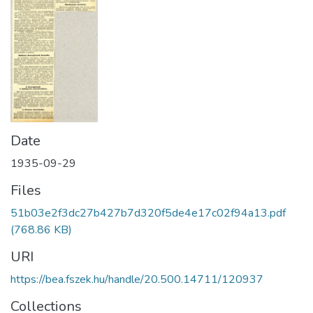
Date
1935-09-29
Files
51b03e2f3dc27b427b7d320f5de4e17c02f94a13.pdf
(768.86 KB)
URI
https://bea.fszek.hu/handle/20.500.14711/120937
Collections