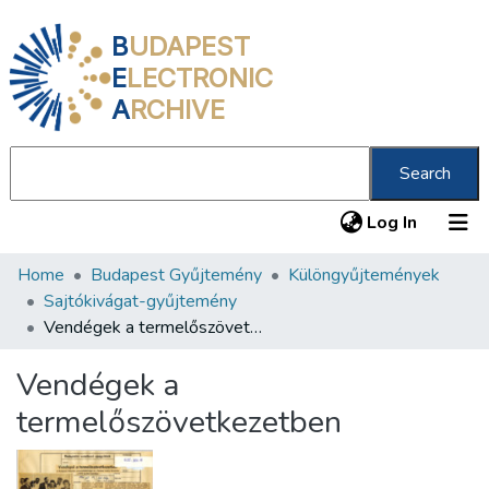
B
UDAPEST
E
LECTRONIC
A
RCHIVE
Search
(current
Log In
Home
Budapest Gyűjtemény
Különgyűjtemények
Communities & Collections
Sajtókivágat-gyűjtemény
All of DSpace
Vendégek a termelőszövetkezetben
Statistics
Vendégek a
About us
termelőszövetkezetben