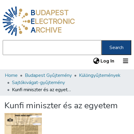
B
UDAPEST
E
LECTRONIC
A
RCHIVE
Search
(current
Log In
Home
Budapest Gyűjtemény
Különgyűjtemények
Communities & Collections
Sajtókivágat-gyűjtemény
All of DSpace
Kunfi miniszter és az egyetem
Statistics
Kunfi miniszter és az egyetem
About us