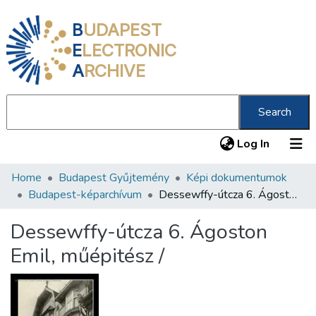
B
UDAPEST
E
LECTRONIC
A
RCHIVE
Search
(current
Log In
Home
Budapest Gyűjtemény
Képi dokumentumok
Communities & Collections
Budapest-képarchívum
Dessewffy-útcza 6. Ágoston Emil, műépitész /
All of DSpace
Dessewffy-útcza 6. Ágoston
Statistics
Emil, műépitész /
About us