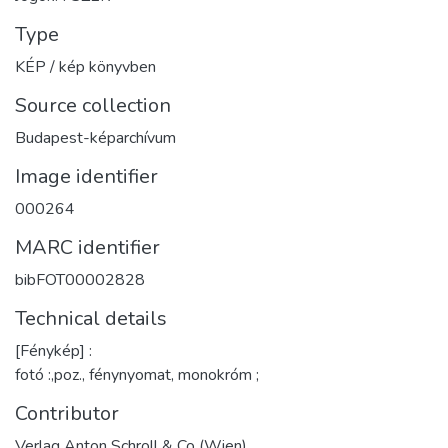
Type
KÉP / kép könyvben
Source collection
Budapest-képarchívum
Image identifier
000264
MARC identifier
bibFOT00002828
Technical details
[Fénykép] :
fotó :,poz., fénynyomat, monokróm ;
Contributor
Verlag Anton Schroll & Co (Wien)