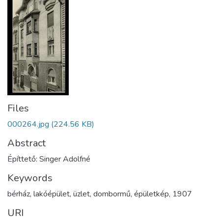
Files
000264.jpg
(224.56 KB)
Abstract
Építtető: Singer Adolfné
Keywords
bérház
,
lakóépület
,
üzlet
,
dombormű
,
épületkép
,
1907
URI