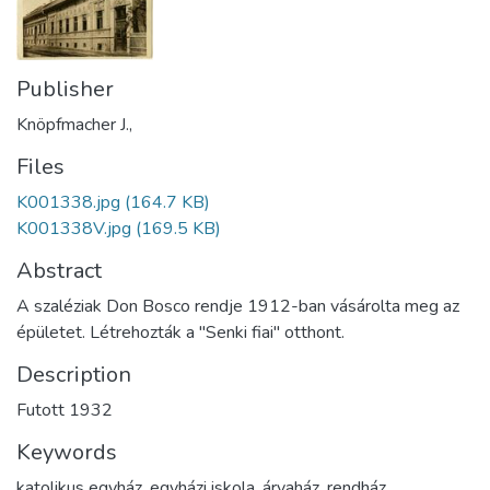
Publisher
Knöpfmacher J.,
Files
K001338.jpg
(164.7 KB)
K001338V.jpg
(169.5 KB)
Abstract
A szaléziak Don Bosco rendje 1912-ban vásárolta meg az
épületet. Létrehozták a "Senki fiai" otthont.
Description
Futott 1932
Keywords
katolikus egyház
,
egyházi iskola
,
árvaház
,
rendház
,