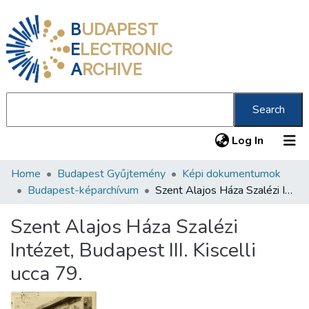
B
UDAPEST
E
LECTRONIC
A
RCHIVE
Search
(current
Log In
Home
Budapest Gyűjtemény
Képi dokumentumok
Communities & Collections
Budapest-képarchívum
Szent Alajos Háza Szalézi Intézet, Budapest III. Kiscelli ucca 79.
All of DSpace
Szent Alajos Háza Szalézi
Statistics
Intézet, Budapest III. Kiscelli
About us
ucca 79.