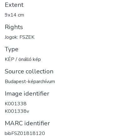
Extent
9x14 cm
Rights
Jogok: FSZEK
Type
KÉP / önálló kép
Source collection
Budapest-képarchívum
Image identifier
K001338
K001338v
MARC identifier
bibFSZ01818120