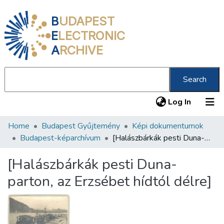
B
UDAPEST
E
LECTRONIC
A
RCHIVE
Search
(current
Log In
Home
Budapest Gyűjtemény
Képi dokumentumok
Communities & Collections
Budapest-képarchívum
[Halászbárkák pesti Duna-parton, az Erzsébet hídtól délre]
All of DSpace
[Halászbárkák pesti Duna-
Statistics
parton, az Erzsébet hídtól délre]
About us