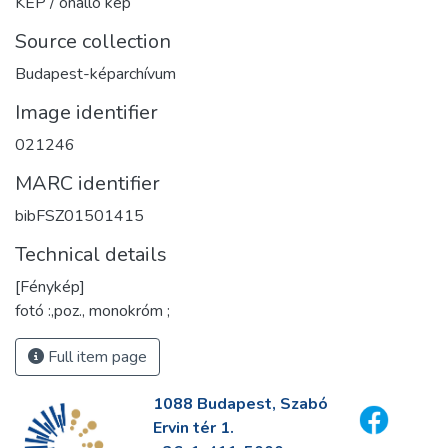
KÉP / önálló kép
Source collection
Budapest-képarchívum
Image identifier
021246
MARC identifier
bibFSZ01501415
Technical details
[Fénykép]
fotó :,poz., monokróm ;
Full item page
1088 Budapest, Szabó
Ervin tér 1.