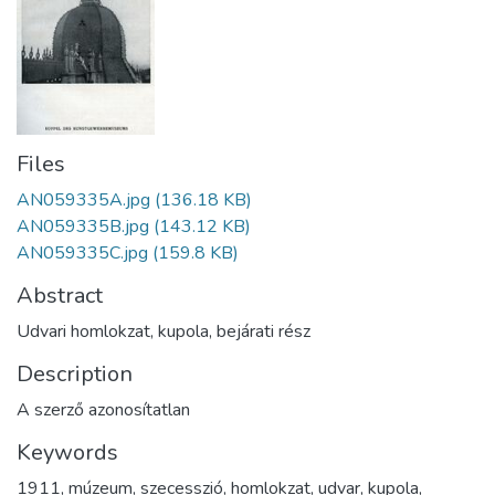
Files
AN059335A.jpg
(136.18 KB)
AN059335B.jpg
(143.12 KB)
AN059335C.jpg
(159.8 KB)
Abstract
Udvari homlokzat, kupola, bejárati rész
Description
A szerző azonosítatlan
Keywords
1911
,
múzeum
,
szecesszió
,
homlokzat
,
udvar
,
kupola
,