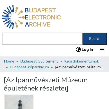
B
UDAPEST
E
LECTRONIC
A
RCHIVE
Search
(current
Log In
Home
Budapest Gyűjtemény
Képi dokumentumok
Communities & Collections
Budapest-képarchívum
[Az Iparművészeti Múzeum épületének részletei]
All of DSpace
[Az Iparművészeti Múzeum
Statistics
épületének részletei]
About us