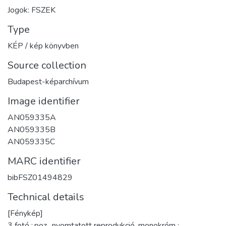
Jogok: FSZEK
Type
KÉP / kép könyvben
Source collection
Budapest-képarchívum
Image identifier
AN059335A
AN059335B
AN059335C
MARC identifier
bibFSZ01494829
Technical details
[Fénykép]
3 fotó :,poz., nyomtatott reprodukció, monokróm ;