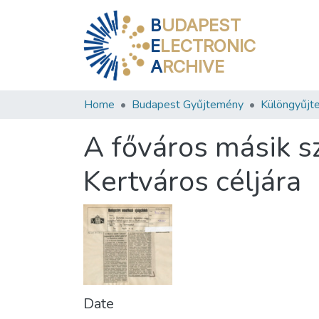
B
UDAPEST
E
LECTRONIC
A
RCHIVE
Home
Budapest Gyűjtemény
Különgyűjt
A főváros másik sz
Kertváros céljára
Date