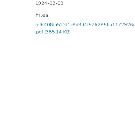
1924-02-09
Files
fef6408fa523f1c8d8d4f576285ffa1172926
.pdf
(385.14 KB)