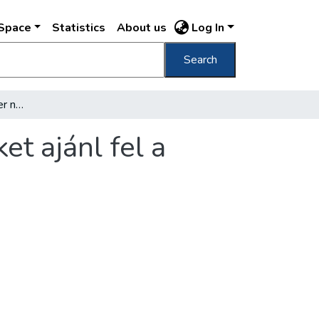
DSpace
Statistics
About us
Log In
Search
A főváros másik százezer négyszögöles telket ajánl fel a Kertváros céljára
t ajánl fel a