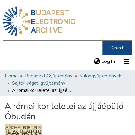
B
UDAPEST
E
LECTRONIC
A
RCHIVE
Search
(current
Log In
Home
Budapest Gyűjtemény
Különgyűjtemények
Communities & Collections
Sajtókivágat-gyűjtemény
All of DSpace
A római kor leletei az újjáépülő Óbudán
Statistics
A római kor leletei az újjáépülő
About us
Óbudán