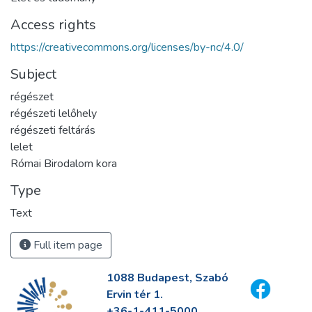
Access rights
https://creativecommons.org/licenses/by-nc/4.0/
Subject
régészet
régészeti lelőhely
régészeti feltárás
lelet
Római Birodalom kora
Type
Text
Full item page
1088 Budapest, Szabó
Ervin tér 1.
+36-1-411-5000