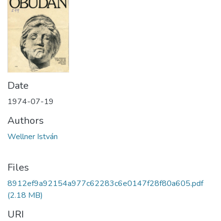
Date
1974-07-19
Authors
Wellner István
Files
8912ef9a92154a977c62283c6e0147f28f80a605.pdf
(2.18 MB)
URI