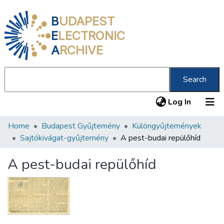
B
UDAPEST
E
LECTRONIC
A
RCHIVE
Search
(current
Log In
Home
Budapest Gyűjtemény
Különgyűjtemények
Communities & Collections
Sajtókivágat-gyűjtemény
A pest-budai repülőhíd
All of DSpace
A pest-budai repülőhíd
Statistics
About us