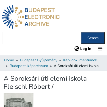
B
UDAPEST
E
LECTRONIC
A
RCHIVE
Search
(current
Log In
Home
Budapest Gyűjtemény
Képi dokumentumok
Communities & Collections
Budapest-képarchívum
A Soroksári úti elemi iskola Fleischl Róbert /
All of DSpace
A Soroksári úti elemi iskola
Statistics
Fleischl Róbert /
About us