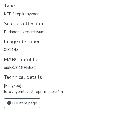
Type
KÉP / kép könyvben
Source collection
Budapest-képarchívum
Image identifier
001149
MARC identifier
bibFSZ01895591
Technical details
[Fénykép] :
fotó :,nyomtatott repr., monokróm ;
Full item page